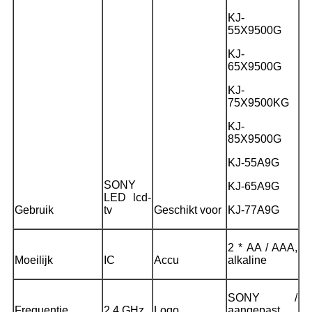
KJ-
55X9500G
KJ-
65X9500G
KJ-
75X9500KG
KJ-
85X9500G
KJ-55A9G
SONY
KJ-65A9G
LED lcd-
Gebruik
tv
Geschikt voor
KJ-77A9G
2 * AA / AAA,
Moeilijk
IC
Accu
alkaline
SONY /
Frequentie
2,4 GHz
Logo
aangepast