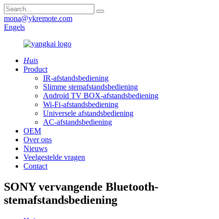
mona@ykremote.com
Engels
Huis
Product
IR-afstandsbediening
Slimme stemafstandsbediening
Android TV BOX-afstandsbediening
Wi-Fi-afstandsbediening
Universele afstandsbediening
AC-afstandsbediening
OEM
Over ons
Nieuws
Veelgestelde vragen
Contact
SONY vervangende Bluetooth-
stemafstandsbediening