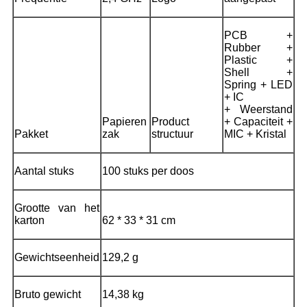
PCB +
Rubber +
Plastic +
Shell +
Spring + LED
+ IC
+ Weerstand
Papieren
Product
+ Capaciteit +
Pakket
zak
structuur
MIC + Kristal
Aantal stuks
100 stuks per doos
Grootte van het
karton
62 * 33 * 31 cm
Gewichtseenheid
129,2 g
Bruto gewicht
14,38 kg