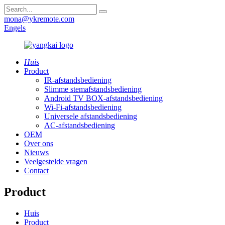
mona@ykremote.com
Engels
Huis
Product
IR-afstandsbediening
Slimme stemafstandsbediening
Android TV BOX-afstandsbediening
Wi-Fi-afstandsbediening
Universele afstandsbediening
AC-afstandsbediening
OEM
Over ons
Nieuws
Veelgestelde vragen
Contact
Product
Huis
Product