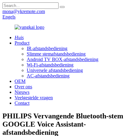
mona@ykremote.com
Engels
Huis
Product
IR-afstandsbediening
Slimme stemafstandsbediening
Android TV BOX-afstandsbediening
Wi-Fi-afstandsbediening
Universele afstandsbediening
AC-afstandsbediening
OEM
Over ons
Nieuws
Veelgestelde vragen
Contact
PHILIPS Vervangende Bluetooth-stem
GOOGLE Voice Assistant-
afstandsbediening