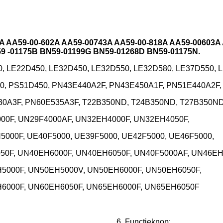
A AA59-00-602A AA59-00743A AA59-00-818A AA59-00603A
9 -01175B BN59-01199G BN59-01268D BN59-01175N.
, LE22D450, LE32D450, LE32D550, LE32D580, LE37D550, 
50, PS51D450, PN43E440A2F, PN43E450A1F, PN51E440A2F,
30A3F, PN60E535A3F, T22B350ND, T24B350ND, T27B350ND
00F, UN29F4000AF, UN32EH4000F, UN32EH4050F,
000F, UE40F5000, UE39F5000, UE42F5000, UE46F5000,
50F, UN40EH6000F, UN40EH6050F, UN40F5000AF, UN46EH
5000F, UN50EH5000V, UN50EH6000F, UN50EH6050F,
H6000F, UN60EH6050F, UN65EH6000F, UN65EH6050F
6. Functieknop: