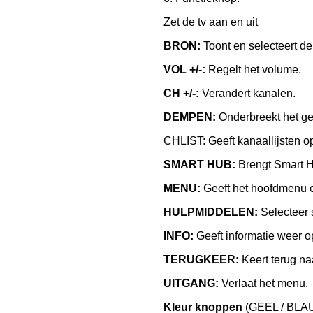
Zet de tv aan en uit
BRON:
Toont en selecteert d
VOL +/-:
Regelt het volume.
CH +/-:
Verandert kanalen.
DEMPEN:
Onderbreekt het gelu
CHLIST: Geeft kanaallijsten o
SMART HUB:
Brengt Smart H
MENU:
Geeft het hoofdmenu o
HULPMIDDELEN:
Selecteer s
INFO:
Geeft informatie weer o
TERUGKEER:
Keert terug na
UITGANG:
Verlaat het menu.
Kleur knoppen
(GEEL / BLAU