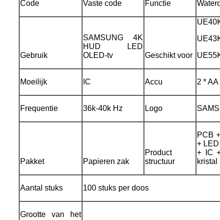
Code
Vaste code
Functie
Waterd
UE40
SAMSUNG 4K
UE43K
HUD LED
Gebruik
OLED-tv
Geschikt voor
UE55K
Moeilijk
IC
Accu
2 * AA
Frequentie
36k-40k Hz
Logo
SAMSU
PCB + 
+ LED
Product
+ IC 
Pakket
Papieren zak
structuur
kristal
Aantal stuks
100 stuks per doos
Grootte van het