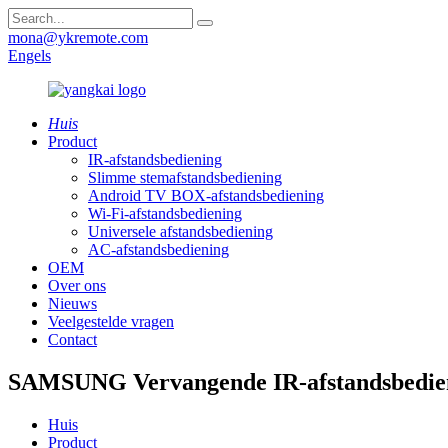
mona@ykremote.com
Engels
Huis
Product
IR-afstandsbediening
Slimme stemafstandsbediening
Android TV BOX-afstandsbediening
Wi-Fi-afstandsbediening
Universele afstandsbediening
AC-afstandsbediening
OEM
Over ons
Nieuws
Veelgestelde vragen
Contact
SAMSUNG Vervangende IR-afstandsbedie
Huis
Product