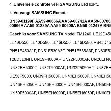
4.
Universele controle
veel
SAMSUNG
Led lcd-tv.
5.
Vervangt SAMSUNG Remote:
BN59-01199F AA59-00666A AA59-00741A AA59-00786
00666A AA59-01289A AA59-00600A BN59-01247A BN5
Geschikt voor SAMSUNG TV
Model
:
TM1240, LE19D450
LE40D550, LE40D580, LE46D550, LE46D580, PS43D4
PN51E450A1F, PN51E530A3F, PN51E535A3F, PN60E5
T28D310NH, UN19F4000AF, UN22F5000AF, UN26EH40
UN32EH5000F, UN32F5000AF, UN32F5050AF, UN37EH5
UE50F5000, UN39FH5000F, UN40EH5000F, UN40EH50
UN46EH5050F, UN46EH6000F, UN46F5000AF, UN50EH
UN50F5000AF, UN55EH6000F, UN55EH6050F, UN60E