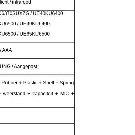
icht / infrarood
K6370SUXZG / UE40KU6400
U6500 / UE49KU6400
U6500 / UE65KU6500
 / AAA
NG / Aangepast
Rubber + Plastic + Shell + Spring
+ weerstand + capaciteit + MIC +